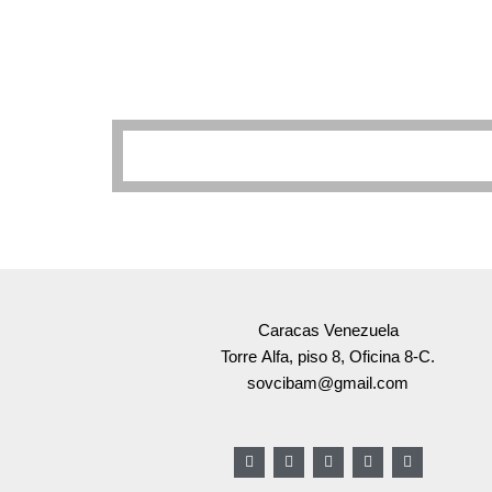
Caracas Venezuela
Torre Alfa, piso 8, Oficina 8-C.
sovcibam@gmail.com
F
T
G
I
L
a
w
o
n
i
c
i
o
s
n