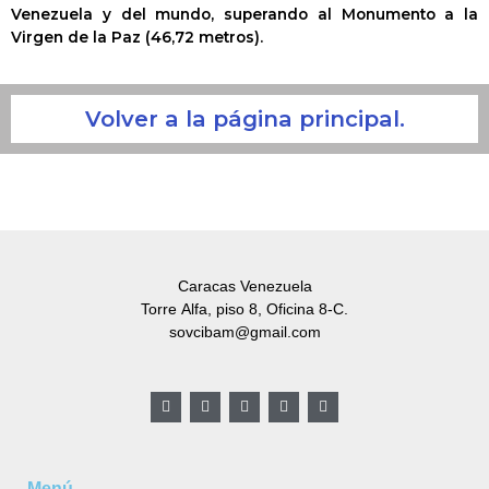
Venezuela y del mundo, superando al Monumento a la
Virgen de la Paz (46,72 metros).
Volver a la página principal.
Caracas Venezuela
Torre Alfa, piso 8, Oficina 8-C.
sovcibam@gmail.com
F
T
G
I
L
a
w
o
n
i
c
i
o
s
n
e
t
g
t
k
b
t
l
a
e
o
e
e
g
d
Menú