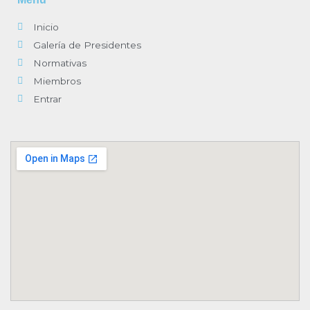
o
r
-
r
i
k
p
a
n
-
l
m
-
Inicio
f
u
i
s
n
Galería de Presidentes
-
g
Normativas
Miembros
Entrar