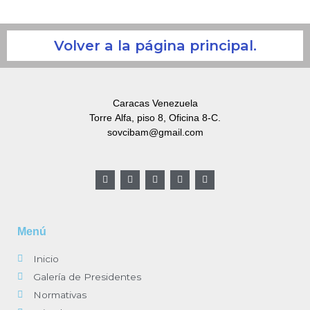
Volver a la página principal.
Caracas Venezuela
Torre Alfa, piso 8, Oficina 8-C.
sovcibam@gmail.com
F
T
G
I
L
a
w
o
n
i
c
i
o
s
n
e
t
g
t
k
b
t
l
a
e
o
e
e
g
d
Menú
o
r
-
r
i
k
p
a
n
-
l
m
-
Inicio
f
u
i
s
n
Galería de Presidentes
-
g
Normativas